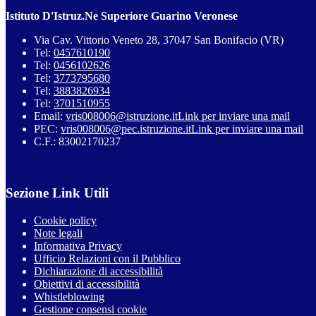
Istituto D'Istruz.Ne Superiore Guarino Veronese
Via Cav. Vittorio Veneto 28, 37047 San Bonifacio (VR)
Tel:
0457610190
Tel:
0456102626
Tel:
3773795680
Tel:
3883826934
Tel:
3701510955
Email:
vris008006@istruzione.it
Link per inviare una mail
PEC:
vris008006@pec.istruzione.it
Link per inviare una mail
C.F.: 83002170237
Sezione Link Utili
Cookie policy
Note legali
Informativa Privacy
Ufficio Relazioni con il Pubblico
Dichiarazione di accessibilità
Obiettivi di accessibilità
Whistleblowing
Gestione consensi cookie