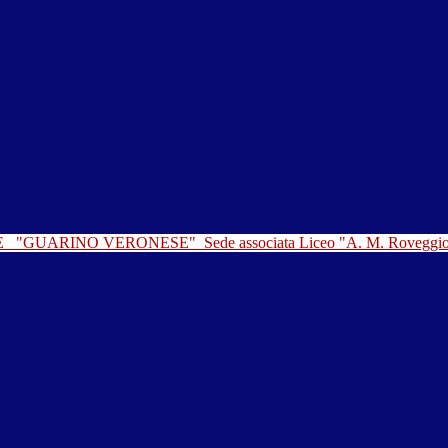
LE
"GUARINO VERONESE"
Sede associata Liceo "A. M. Roveggi