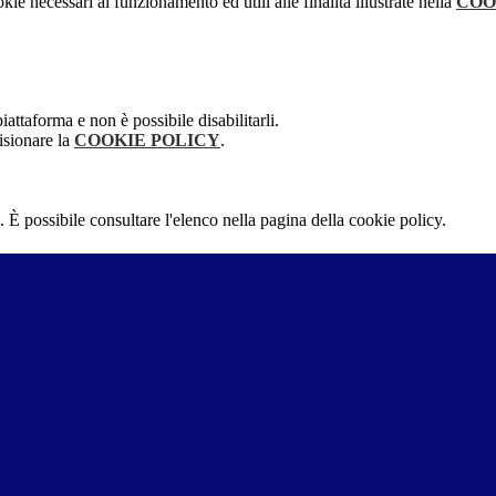
kie necessari al funzionamento ed utili alle finalità illustrate nella
COO
attaforma e non è possibile disabilitarli.
isionare la
COOKIE POLICY
.
 È possibile consultare l'elenco nella pagina della cookie policy.