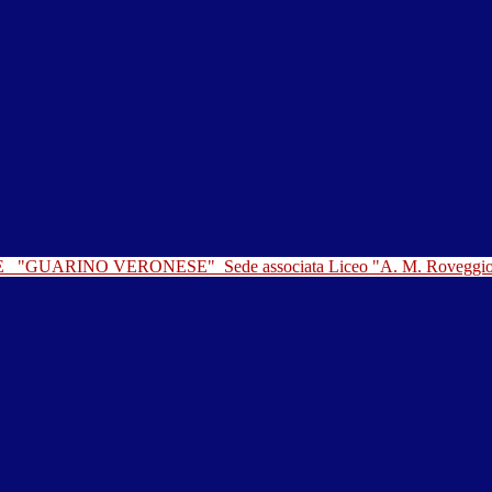
LE
"GUARINO VERONESE"
Sede associata Liceo "A. M. Roveggi