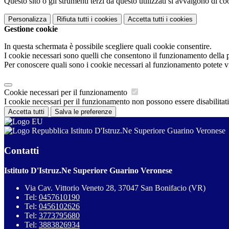
Questo sito o gli strumenti terzi da questo utilizzati si avvalgono di coo
Personalizza
Rifiuta tutti
i cookies
Accetta tutti
i cookies
Gestione cookie
In questa schermata è possibile scegliere quali cookie consentire.
I cookie necessari sono quelli che consentono il funzionamento della pi
Per conoscere quali sono i cookie necessari al funzionamento potete v
Cookie necessari per il funzionamento
I cookie necessari per il funzionamento non possono essere disabilitati.
Accetta tutti
Salva le preferenze
Istituto D'Istruz.Ne Superiore Guarino Veronese
Contatti
Istituto D'Istruz.Ne Superiore Guarino Veronese
Via Cav. Vittorio Veneto 28, 37047 San Bonifacio (VR)
Tel:
0457610190
Tel:
0456102626
Tel:
3773795680
Tel:
3883826934