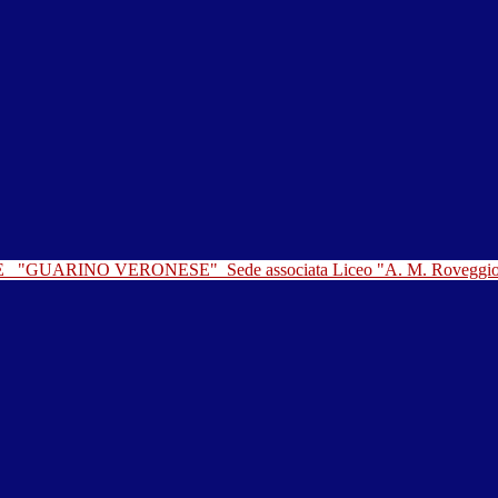
LE
"GUARINO VERONESE"
Sede associata Liceo "A. M. Roveggi