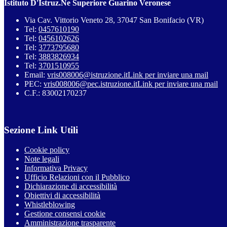
Istituto D'Istruz.Ne Superiore Guarino Veronese
Via Cav. Vittorio Veneto 28, 37047 San Bonifacio (VR)
Tel:
0457610190
Tel:
0456102626
Tel:
3773795680
Tel:
3883826934
Tel:
3701510955
Email:
vris008006@istruzione.it
Link per inviare una mail
PEC:
vris008006@pec.istruzione.it
Link per inviare una mail
C.F.: 83002170237
Sezione Link Utili
Cookie policy
Note legali
Informativa Privacy
Ufficio Relazioni con il Pubblico
Dichiarazione di accessibilità
Obiettivi di accessibilità
Whistleblowing
Gestione consensi cookie
Amministrazione trasparente