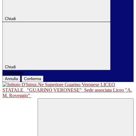
Chiudi
Chiudi
Conferma
Annulla
Conferma
LICEO
STATALE
"GUARINO VERONESE"
Sede associata Liceo "A.
M. Roveggio"