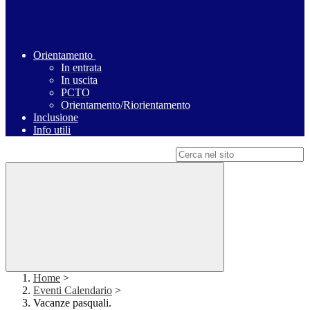
Orientamento
In entrata
In uscita
PCTO
Orientamento/Riorientamento
Inclusione
Info utili
Campo di ricerca per le pagine del sito
Home
>
Eventi Calendario
>
Vacanze pasquali.