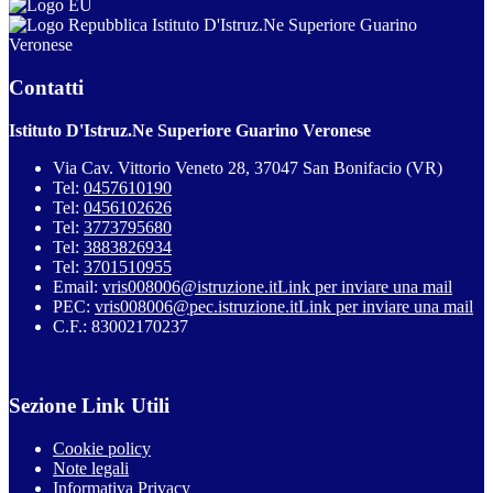
Istituto D'Istruz.Ne Superiore Guarino
Veronese
Contatti
Istituto D'Istruz.Ne Superiore Guarino Veronese
Via Cav. Vittorio Veneto 28, 37047 San Bonifacio (VR)
Tel:
0457610190
Tel:
0456102626
Tel:
3773795680
Tel:
3883826934
Tel:
3701510955
Email:
vris008006@istruzione.it
Link per inviare una mail
PEC:
vris008006@pec.istruzione.it
Link per inviare una mail
C.F.: 83002170237
Sezione Link Utili
Cookie policy
Note legali
Informativa Privacy