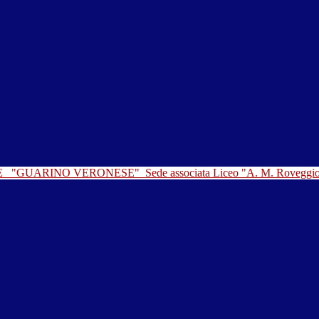
LE
"GUARINO VERONESE"
Sede associata Liceo "A. M. Roveggi