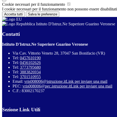
Cookie necessari per il funzionamento
I cookie necessari per il funzionamento non possono essere disabilitati.
Accetta tutti
Salva le preferenze
Istituto D'Istruz.Ne Superiore Guarino Veronese
Contatti
Istituto D'Istruz.Ne Superiore Guarino Veronese
Via Cav. Vittorio Veneto 28, 37047 San Bonifacio (VR)
Tel:
0457610190
Tel:
0456102626
Tel:
3773795680
Tel:
3883826934
Tel:
3701510955
Email:
vris008006@istruzione.it
Link per inviare una mail
PEC:
vris008006@pec.istruzione.it
Link per inviare una mail
C.F.: 83002170237
Sezione Link Utili