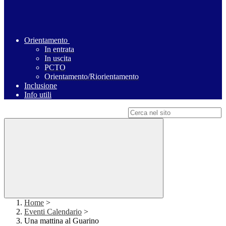
Orientamento
In entrata
In uscita
PCTO
Orientamento/Riorientamento
Inclusione
Info utili
Campo di ricerca per le pagine del sito
Home
>
Eventi Calendario
>
Una mattina al Guarino