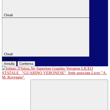
Chiudi
Chiudi
Conferma
Annulla
Conferma
LICEO
STATALE
"GUARINO VERONESE"
Sede associata Liceo "A.
M. Roveggio"