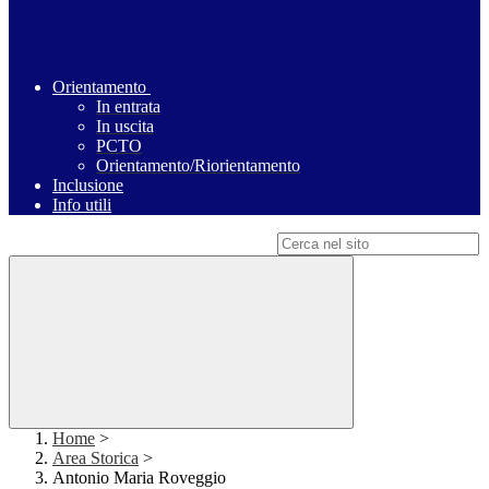
Orientamento
In entrata
In uscita
PCTO
Orientamento/Riorientamento
Inclusione
Info utili
Campo di ricerca per le pagine del sito
Home
>
Area Storica
>
Antonio Maria Roveggio