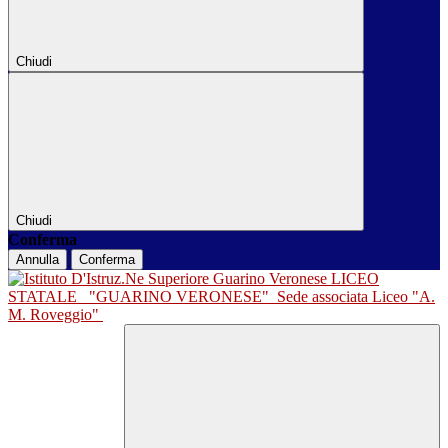
Chiudi
Chiudi
Conferma
Annulla
Conferma
LICEO
STATALE
"GUARINO VERONESE"
Sede associata Liceo "A.
M. Roveggio"