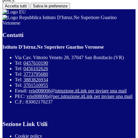
Accetta tutti
Salva le preferenze
Istituto D'Istruz.Ne Superiore Guarino
Veronese
Contatti
Istituto D'Istruz.Ne Superiore Guarino Veronese
Via Cav. Vittorio Veneto 28, 37047 San Bonifacio (VR)
Tel:
0457610190
Tel:
0456102626
Tel:
3773795680
Tel:
3883826934
Tel:
3701510955
Email:
vris008006@istruzione.it
Link per inviare una mail
PEC:
vris008006@pec.istruzione.it
Link per inviare una mail
C.F.: 83002170237
Sezione Link Utili
Cookie policy