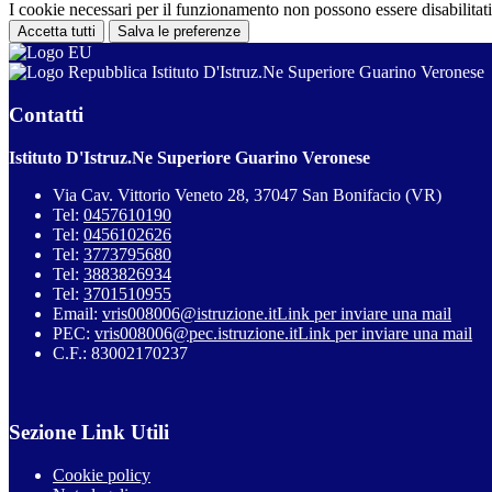
I cookie necessari per il funzionamento non possono essere disabilitati.
Accetta tutti
Salva le preferenze
Istituto D'Istruz.Ne Superiore Guarino Veronese
Contatti
Istituto D'Istruz.Ne Superiore Guarino Veronese
Via Cav. Vittorio Veneto 28, 37047 San Bonifacio (VR)
Tel:
0457610190
Tel:
0456102626
Tel:
3773795680
Tel:
3883826934
Tel:
3701510955
Email:
vris008006@istruzione.it
Link per inviare una mail
PEC:
vris008006@pec.istruzione.it
Link per inviare una mail
C.F.: 83002170237
Sezione Link Utili
Cookie policy