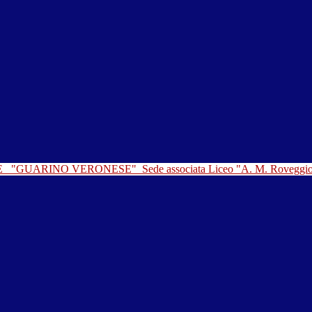
LE
"GUARINO VERONESE"
Sede associata Liceo "A. M. Roveggi