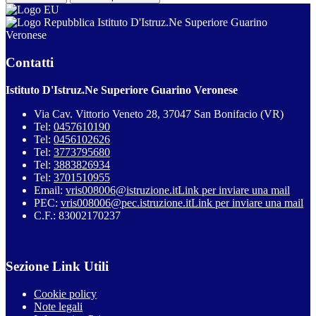
Istituto D'Istruz.Ne Superiore Guarino
Veronese
Contatti
Istituto D'Istruz.Ne Superiore Guarino Veronese
Via Cav. Vittorio Veneto 28, 37047 San Bonifacio (VR)
Tel:
0457610190
Tel:
0456102626
Tel:
3773795680
Tel:
3883826934
Tel:
3701510955
Email:
vris008006@istruzione.it
Link per inviare una mail
PEC:
vris008006@pec.istruzione.it
Link per inviare una mail
C.F.: 83002170237
Sezione Link Utili
Cookie policy
Note legali