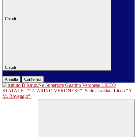
Chiudi
Chiudi
Conferma
Annulla
Conferma
LICEO
STATALE
"GUARINO VERONESE"
Sede associata Liceo "A.
M. Roveggio"