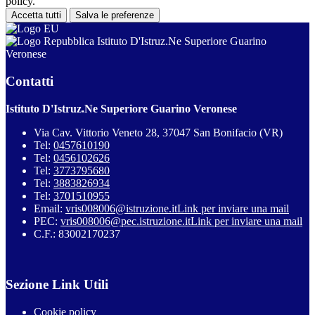
policy.
Accetta tutti
Salva le preferenze
Istituto D'Istruz.Ne Superiore Guarino
Veronese
Contatti
Istituto D'Istruz.Ne Superiore Guarino Veronese
Via Cav. Vittorio Veneto 28, 37047 San Bonifacio (VR)
Tel:
0457610190
Tel:
0456102626
Tel:
3773795680
Tel:
3883826934
Tel:
3701510955
Email:
vris008006@istruzione.it
Link per inviare una mail
PEC:
vris008006@pec.istruzione.it
Link per inviare una mail
C.F.: 83002170237
Sezione Link Utili
Cookie policy