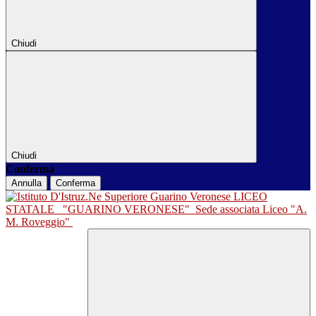
Chiudi
Chiudi
Conferma
Annulla
Conferma
LICEO
STATALE
"GUARINO VERONESE"
Sede associata Liceo "A.
M. Roveggio"