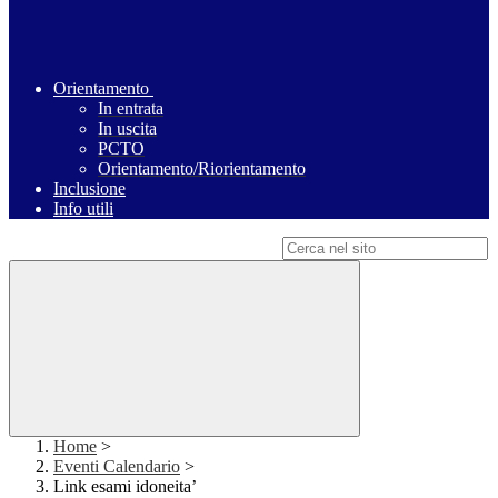
Orientamento
In entrata
In uscita
PCTO
Orientamento/Riorientamento
Inclusione
Info utili
Campo di ricerca per le pagine del sito
Home
>
Eventi Calendario
>
Link esami idoneita’