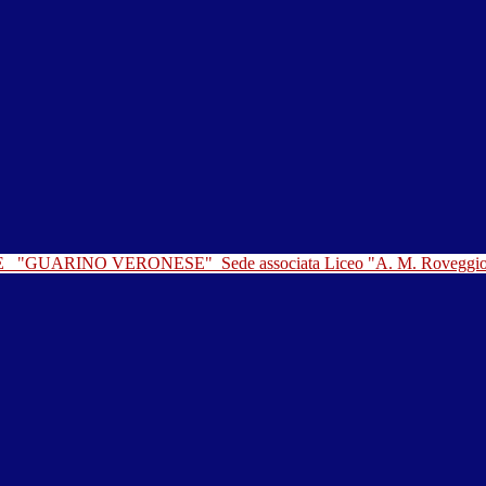
LE
"GUARINO VERONESE"
Sede associata Liceo "A. M. Roveggi