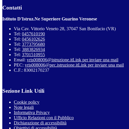
Contatti
Istituto D'Istruz.Ne Superiore Guarino Veronese
Via Cav. Vittorio Veneto 28, 37047 San Bonifacio (VR)
Tel:
0457610190
Tel:
0456102626
Tel:
3773795680
Tel:
3883826934
Tel:
3701510955
Email:
vris008006@istruzione.it
Link per inviare una mail
PEC:
vris008006@pec.istruzione.it
Link per inviare una mail
C.F.: 83002170237
Sezione Link Utili
Cookie policy
Note legali
Informativa Privacy
Ufficio Relazioni con il Pubblico
Dichiarazione di accessibilità
Obiettivi di accessibilità