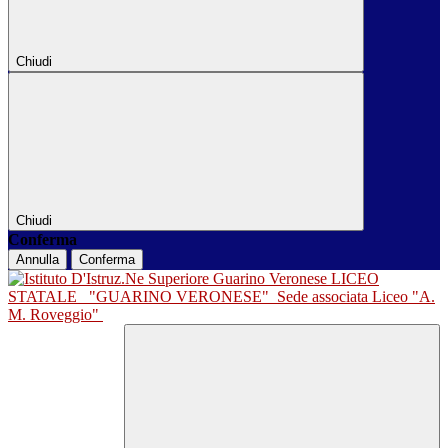
Chiudi
Chiudi
Conferma
Annulla
Conferma
LICEO
STATALE
"GUARINO VERONESE"
Sede associata Liceo "A.
M. Roveggio"