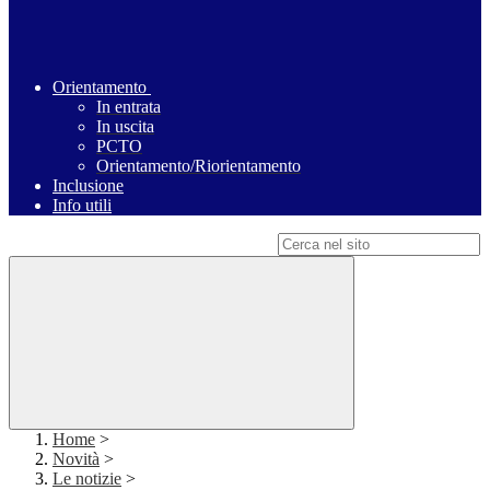
Orientamento
In entrata
In uscita
PCTO
Orientamento/Riorientamento
Inclusione
Info utili
Campo di ricerca per le pagine del sito
Home
>
Novità
>
Le notizie
>