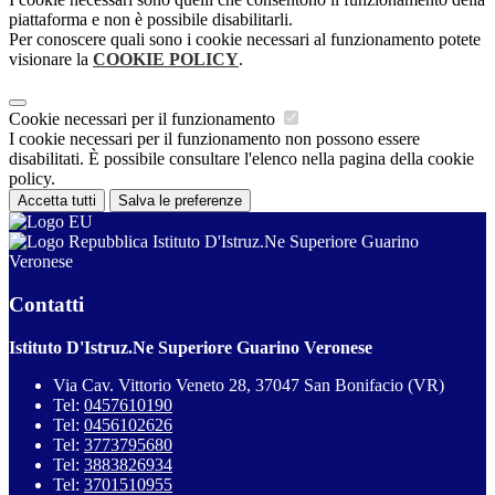
piattaforma e non è possibile disabilitarli.
Per conoscere quali sono i cookie necessari al funzionamento potete
visionare la
COOKIE POLICY
.
Cookie necessari per il funzionamento
I cookie necessari per il funzionamento non possono essere
disabilitati. È possibile consultare l'elenco nella pagina della cookie
policy.
Accetta tutti
Salva le preferenze
Istituto D'Istruz.Ne Superiore Guarino
Veronese
Contatti
Istituto D'Istruz.Ne Superiore Guarino Veronese
Via Cav. Vittorio Veneto 28, 37047 San Bonifacio (VR)
Tel:
0457610190
Tel:
0456102626
Tel:
3773795680
Tel:
3883826934
Tel:
3701510955