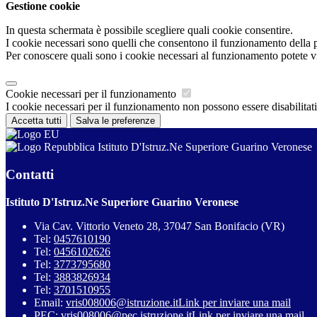
Gestione cookie
In questa schermata è possibile scegliere quali cookie consentire.
I cookie necessari sono quelli che consentono il funzionamento della pi
Per conoscere quali sono i cookie necessari al funzionamento potete v
Cookie necessari per il funzionamento
I cookie necessari per il funzionamento non possono essere disabilitati.
Accetta tutti
Salva le preferenze
Istituto D'Istruz.Ne Superiore Guarino Veronese
Contatti
Istituto D'Istruz.Ne Superiore Guarino Veronese
Via Cav. Vittorio Veneto 28, 37047 San Bonifacio (VR)
Tel:
0457610190
Tel:
0456102626
Tel:
3773795680
Tel:
3883826934
Tel:
3701510955
Email:
vris008006@istruzione.it
Link per inviare una mail
PEC:
vris008006@pec.istruzione.it
Link per inviare una mail