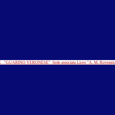
LE
"GUARINO VERONESE"
Sede associata Liceo "A. M. Roveggi