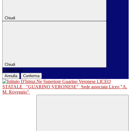
Chiudi
Chiudi
Conferma
Annulla
Conferma
LICEO
STATALE
"GUARINO VERONESE"
Sede associata Liceo "A.
M. Roveggio"