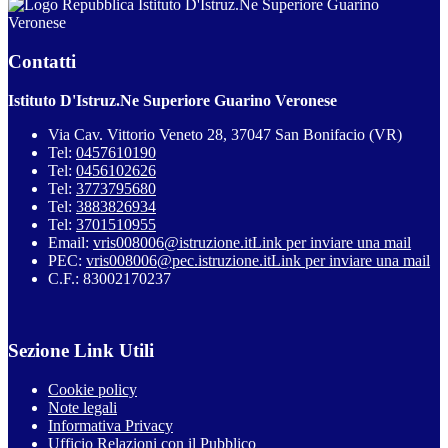
Istituto D'Istruz.Ne Superiore Guarino
Veronese
Contatti
Istituto D'Istruz.Ne Superiore Guarino Veronese
Via Cav. Vittorio Veneto 28, 37047 San Bonifacio (VR)
Tel:
0457610190
Tel:
0456102626
Tel:
3773795680
Tel:
3883826934
Tel:
3701510955
Email:
vris008006@istruzione.it
Link per inviare una mail
PEC:
vris008006@pec.istruzione.it
Link per inviare una mail
C.F.: 83002170237
Sezione Link Utili
Cookie policy
Note legali
Informativa Privacy
Ufficio Relazioni con il Pubblico