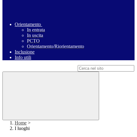
Orientamento
In entrata
In uscita
PCTO
Orientamento/Riorientamento
Inclusione
Info utili
Campo di ricerca per le pagine del sito
Home
>
I luoghi