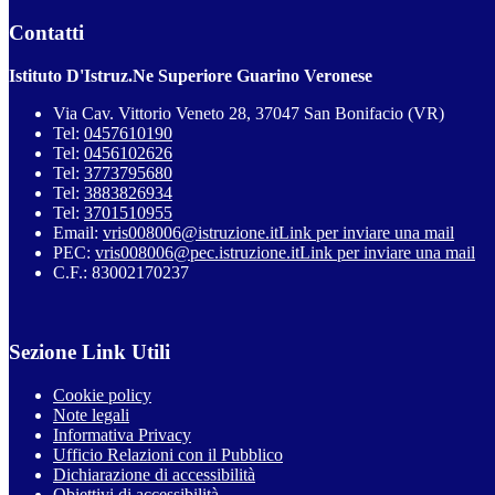
Contatti
Istituto D'Istruz.Ne Superiore Guarino Veronese
Via Cav. Vittorio Veneto 28, 37047 San Bonifacio (VR)
Tel:
0457610190
Tel:
0456102626
Tel:
3773795680
Tel:
3883826934
Tel:
3701510955
Email:
vris008006@istruzione.it
Link per inviare una mail
PEC:
vris008006@pec.istruzione.it
Link per inviare una mail
C.F.: 83002170237
Sezione Link Utili
Cookie policy
Note legali
Informativa Privacy
Ufficio Relazioni con il Pubblico
Dichiarazione di accessibilità
Obiettivi di accessibilità