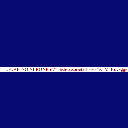
LE
"GUARINO VERONESE"
Sede associata Liceo "A. M. Roveggi