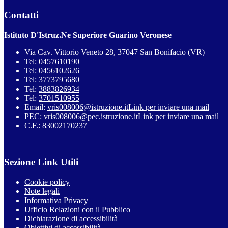
Contatti
Istituto D'Istruz.Ne Superiore Guarino Veronese
Via Cav. Vittorio Veneto 28, 37047 San Bonifacio (VR)
Tel:
0457610190
Tel:
0456102626
Tel:
3773795680
Tel:
3883826934
Tel:
3701510955
Email:
vris008006@istruzione.it
Link per inviare una mail
PEC:
vris008006@pec.istruzione.it
Link per inviare una mail
C.F.: 83002170237
Sezione Link Utili
Cookie policy
Note legali
Informativa Privacy
Ufficio Relazioni con il Pubblico
Dichiarazione di accessibilità
Obiettivi di accessibilità