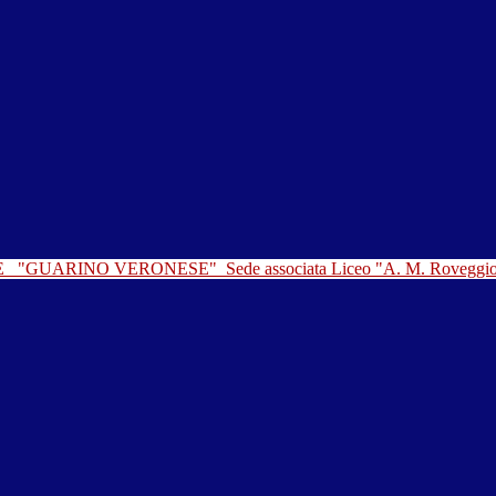
LE
"GUARINO VERONESE"
Sede associata Liceo "A. M. Roveggi