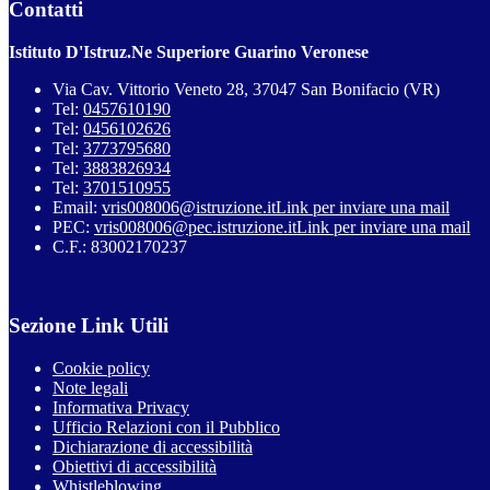
Contatti
Istituto D'Istruz.Ne Superiore Guarino Veronese
Via Cav. Vittorio Veneto 28, 37047 San Bonifacio (VR)
Tel:
0457610190
Tel:
0456102626
Tel:
3773795680
Tel:
3883826934
Tel:
3701510955
Email:
vris008006@istruzione.it
Link per inviare una mail
PEC:
vris008006@pec.istruzione.it
Link per inviare una mail
C.F.: 83002170237
Sezione Link Utili
Cookie policy
Note legali
Informativa Privacy
Ufficio Relazioni con il Pubblico
Dichiarazione di accessibilità
Obiettivi di accessibilità
Whistleblowing