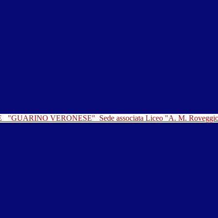
LE
"GUARINO VERONESE"
Sede associata Liceo "A. M. Roveggi