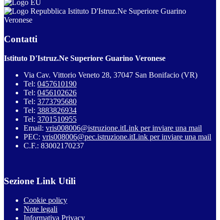
Istituto D'Istruz.Ne Superiore Guarino
Veronese
Contatti
Istituto D'Istruz.Ne Superiore Guarino Veronese
Via Cav. Vittorio Veneto 28, 37047 San Bonifacio (VR)
Tel:
0457610190
Tel:
0456102626
Tel:
3773795680
Tel:
3883826934
Tel:
3701510955
Email:
vris008006@istruzione.it
Link per inviare una mail
PEC:
vris008006@pec.istruzione.it
Link per inviare una mail
C.F.: 83002170237
Sezione Link Utili
Cookie policy
Note legali
Informativa Privacy