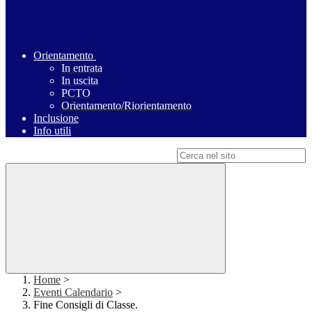
Orientamento
In entrata
In uscita
PCTO
Orientamento/Riorientamento
Inclusione
Info utili
Campo di ricerca per le pagine del sito
Home
>
Eventi Calendario
>
Fine Consigli di Classe.