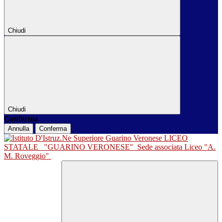
Chiudi
Chiudi
Conferma
Annulla
Conferma
LICEO
STATALE
"GUARINO VERONESE"
Sede associata Liceo "A.
M. Roveggio"