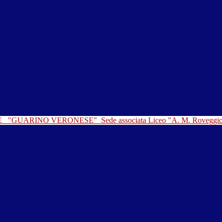
LE
"GUARINO VERONESE"
Sede associata Liceo "A. M. Roveggi