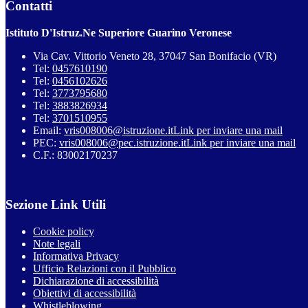
Contatti
Istituto D'Istruz.Ne Superiore Guarino Veronese
Via Cav. Vittorio Veneto 28, 37047 San Bonifacio (VR)
Tel:
0457610190
Tel:
0456102626
Tel:
3773795680
Tel:
3883826934
Tel:
3701510955
Email:
vris008006@istruzione.it
Link per inviare una mail
PEC:
vris008006@pec.istruzione.it
Link per inviare una mail
C.F.: 83002170237
Sezione Link Utili
Cookie policy
Note legali
Informativa Privacy
Ufficio Relazioni con il Pubblico
Dichiarazione di accessibilità
Obiettivi di accessibilità
Whistleblowing