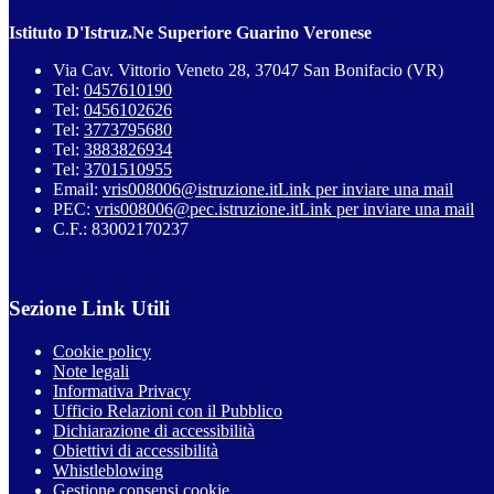
Istituto D'Istruz.Ne Superiore Guarino Veronese
Via Cav. Vittorio Veneto 28, 37047 San Bonifacio (VR)
Tel:
0457610190
Tel:
0456102626
Tel:
3773795680
Tel:
3883826934
Tel:
3701510955
Email:
vris008006@istruzione.it
Link per inviare una mail
PEC:
vris008006@pec.istruzione.it
Link per inviare una mail
C.F.: 83002170237
Sezione Link Utili
Cookie policy
Note legali
Informativa Privacy
Ufficio Relazioni con il Pubblico
Dichiarazione di accessibilità
Obiettivi di accessibilità
Whistleblowing
Gestione consensi cookie