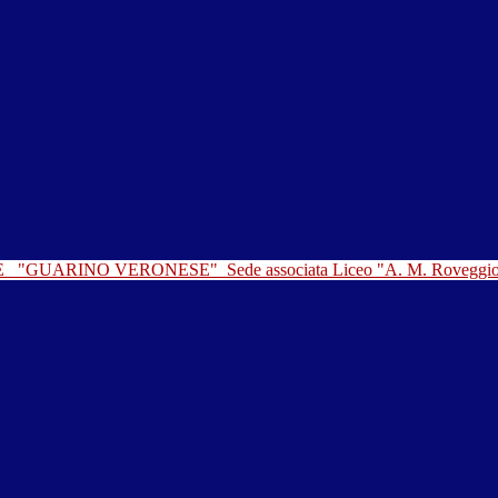
LE
"GUARINO VERONESE"
Sede associata Liceo "A. M. Roveggi