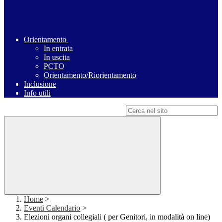
Orientamento
In entrata
In uscita
PCTO
Orientamento/Riorientamento
Inclusione
Info utili
Campo di ricerca per le pagine del sito
Home
>
Eventi Calendario
>
Elezioni organi collegiali ( per Genitori, in modalità on line)