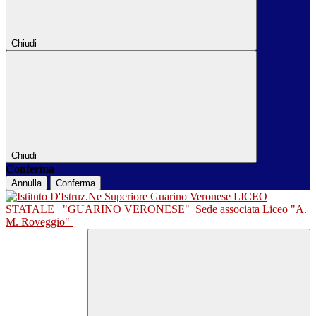
Chiudi
Chiudi
Conferma
Annulla
Conferma
LICEO
STATALE
"GUARINO VERONESE"
Sede associata Liceo "A.
M. Roveggio"