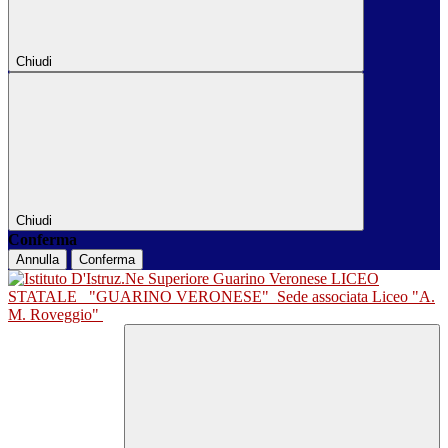
Chiudi
Chiudi
Conferma
Annulla
Conferma
LICEO
STATALE
"GUARINO VERONESE"
Sede associata Liceo "A.
M. Roveggio"