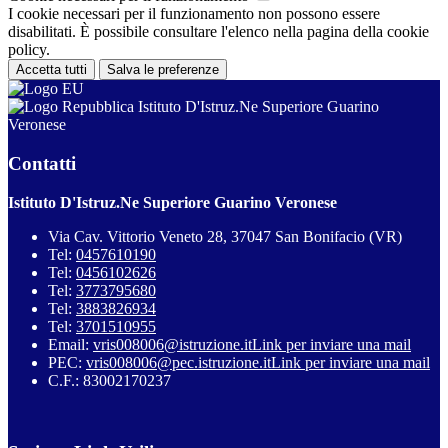
I cookie necessari per il funzionamento non possono essere
disabilitati. È possibile consultare l'elenco nella pagina della cookie
policy.
Accetta tutti
Salva le preferenze
Istituto D'Istruz.Ne Superiore Guarino
Veronese
Contatti
Istituto D'Istruz.Ne Superiore Guarino Veronese
Via Cav. Vittorio Veneto 28, 37047 San Bonifacio (VR)
Tel:
0457610190
Tel:
0456102626
Tel:
3773795680
Tel:
3883826934
Tel:
3701510955
Email:
vris008006@istruzione.it
Link per inviare una mail
PEC:
vris008006@pec.istruzione.it
Link per inviare una mail
C.F.: 83002170237