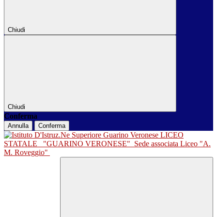
Chiudi
Chiudi
Conferma
Annulla
Conferma
LICEO
STATALE
"GUARINO VERONESE"
Sede associata Liceo "A.
M. Roveggio"