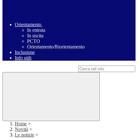
Orientamento
In entrata
In uscita
PCTO
Orientamento/Riorientamento
Inclusione
Info utili
Campo di ricerca per le pagine del sito
Home
>
Novità
>
Le notizie
>