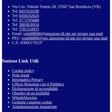
Via Cav. Vittorio Veneto 28, 37047 San Bonifacio (VR)
Tel:
0457610190
Tel:
0456102626
Tel:
3773795680
Tel:
3883826934
Tel:
3701510955
Email:
vris008006@istruzione.it
Link per inviare una mail
PEC:
vris008006@pec.istruzione.it
Link per inviare una mail
C.F.: 83002170237
Sezione Link Utili
Cookie policy
Note legali
Informativa Privacy
Ufficio Relazioni con il Pubblico
Dichiarazione di accessibilità
Obiettivi di accessibilità
Whistleblowing
Gestione consensi cookie
Amministrazione trasparente