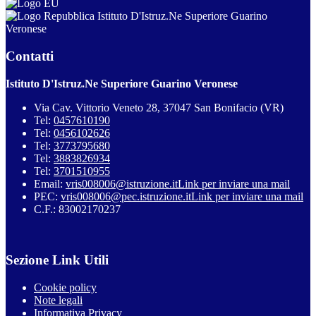
Istituto D'Istruz.Ne Superiore Guarino
Veronese
Contatti
Istituto D'Istruz.Ne Superiore Guarino Veronese
Via Cav. Vittorio Veneto 28, 37047 San Bonifacio (VR)
Tel:
0457610190
Tel:
0456102626
Tel:
3773795680
Tel:
3883826934
Tel:
3701510955
Email:
vris008006@istruzione.it
Link per inviare una mail
PEC:
vris008006@pec.istruzione.it
Link per inviare una mail
C.F.: 83002170237
Sezione Link Utili
Cookie policy
Note legali
Informativa Privacy