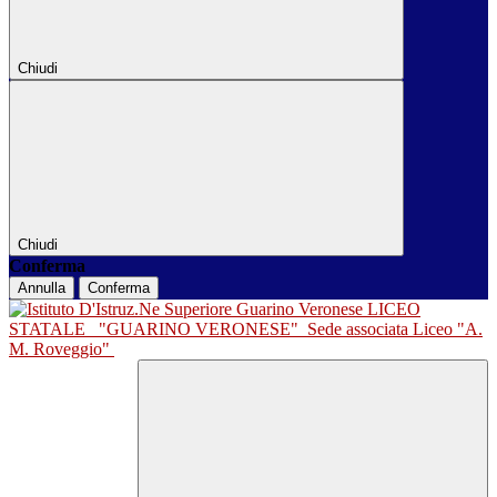
Chiudi
Chiudi
Conferma
Annulla
Conferma
LICEO
STATALE
"GUARINO VERONESE"
Sede associata Liceo "A.
M. Roveggio"