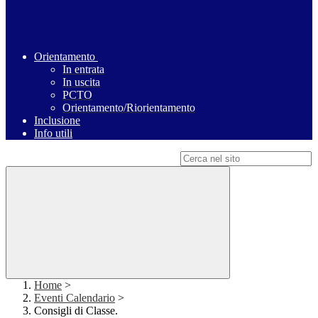
Orientamento
In entrata
In uscita
PCTO
Orientamento/Riorientamento
Inclusione
Info utili
Campo di ricerca per le pagine del sito
Home
>
Eventi Calendario
>
Consigli di Classe.