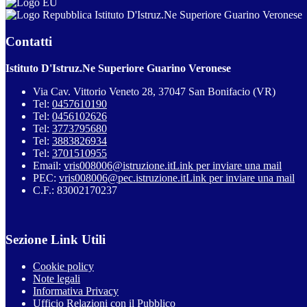
Istituto D'Istruz.Ne Superiore Guarino Veronese
Contatti
Istituto D'Istruz.Ne Superiore Guarino Veronese
Via Cav. Vittorio Veneto 28, 37047 San Bonifacio (VR)
Tel:
0457610190
Tel:
0456102626
Tel:
3773795680
Tel:
3883826934
Tel:
3701510955
Email:
vris008006@istruzione.it
Link per inviare una mail
PEC:
vris008006@pec.istruzione.it
Link per inviare una mail
C.F.: 83002170237
Sezione Link Utili
Cookie policy
Note legali
Informativa Privacy
Ufficio Relazioni con il Pubblico