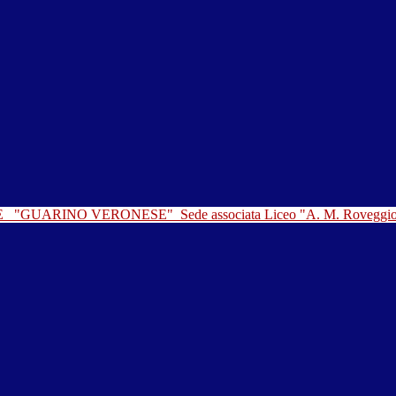
LE
"GUARINO VERONESE"
Sede associata Liceo "A. M. Roveggi