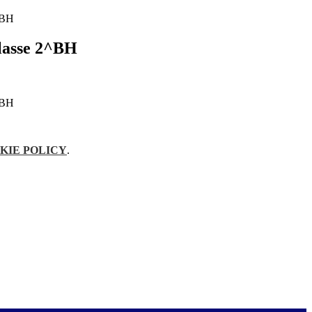
^BH
Classe 2^BH
^BH
KIE POLICY
.