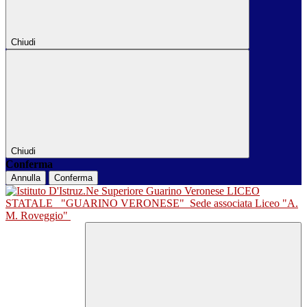
Chiudi
Chiudi
Conferma
Annulla
Conferma
LICEO
STATALE
"GUARINO VERONESE"
Sede associata Liceo "A.
M. Roveggio"