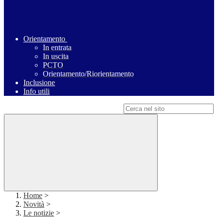
Orientamento
In entrata
In uscita
PCTO
Orientamento/Riorientamento
Inclusione
Info utili
Campo di ricerca per le pagine del sito
Home
>
Novità
>
Le notizie
>