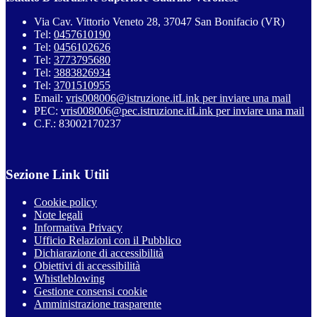
Via Cav. Vittorio Veneto 28, 37047 San Bonifacio (VR)
Tel:
0457610190
Tel:
0456102626
Tel:
3773795680
Tel:
3883826934
Tel:
3701510955
Email:
vris008006@istruzione.it
Link per inviare una mail
PEC:
vris008006@pec.istruzione.it
Link per inviare una mail
C.F.: 83002170237
Sezione Link Utili
Cookie policy
Note legali
Informativa Privacy
Ufficio Relazioni con il Pubblico
Dichiarazione di accessibilità
Obiettivi di accessibilità
Whistleblowing
Gestione consensi cookie
Amministrazione trasparente