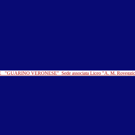
LE
"GUARINO VERONESE"
Sede associata Liceo "A. M. Roveggi