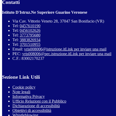
Contatti
Istituto D'Istruz.Ne Superiore Guarino Veronese
Via Cav. Vittorio Veneto 28, 37047 San Bonifacio (VR)
Tel:
0457610190
Tel:
0456102626
Tel:
3773795680
Tel:
3883826934
Tel:
3701510955
Email:
vris008006@istruzione.it
Link per inviare una mail
PEC:
vris008006@pec.istruzione.it
Link per inviare una mail
C.F.: 83002170237
Sezione Link Utili
Cookie policy
Note legali
Informativa Privacy
Ufficio Relazioni con il Pubblico
Dichiarazione di accessibilità
Obiettivi di accessibilità
Whistleblowing