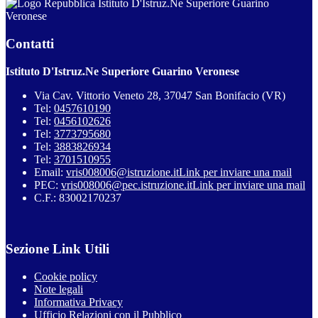
Istituto D'Istruz.Ne Superiore Guarino
Veronese
Contatti
Istituto D'Istruz.Ne Superiore Guarino Veronese
Via Cav. Vittorio Veneto 28, 37047 San Bonifacio (VR)
Tel:
0457610190
Tel:
0456102626
Tel:
3773795680
Tel:
3883826934
Tel:
3701510955
Email:
vris008006@istruzione.it
Link per inviare una mail
PEC:
vris008006@pec.istruzione.it
Link per inviare una mail
C.F.: 83002170237
Sezione Link Utili
Cookie policy
Note legali
Informativa Privacy
Ufficio Relazioni con il Pubblico