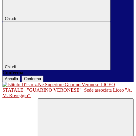
Chiudi
Chiudi
Conferma
Annulla
Conferma
LICEO
STATALE
"GUARINO VERONESE"
Sede associata Liceo "A.
M. Roveggio"