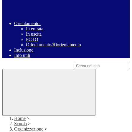
Orientamento
In entrata
In uscita
PCTO
Orientamento/Riorientamento
Inclusione
Info utili
Campo di ricerca per le pagine del sito
Home
>
Scuola
>
Organizzazione
>