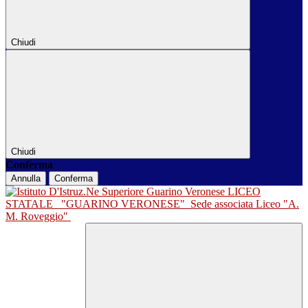
Chiudi
Chiudi
Conferma
Annulla
Conferma
LICEO
STATALE
"GUARINO VERONESE"
Sede associata Liceo "A.
M. Roveggio"