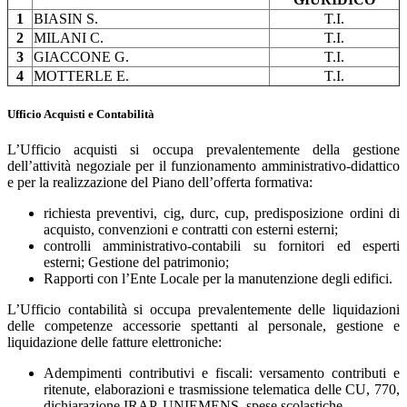
1
BIASIN S.
T.I.
2
MILANI C.
T.I.
3
GIACCONE G.
T.I.
4
MOTTERLE E.
T.I.
Ufficio Acquisti e Contabilità
L’Ufficio acquisti si occupa prevalentemente della gestione
dell’attività negoziale per il funzionamento amministrativo-didattico
e per la realizzazione del Piano dell’offerta formativa:
richiesta preventivi, cig, durc, cup, predisposizione ordini di
acquisto, convenzioni e contratti con esterni esterni;
controlli amministrativo-contabili su fornitori ed esperti
esterni; Gestione del patrimonio;
Rapporti con l’Ente Locale per la manutenzione degli edifici.
L’Ufficio contabilità si occupa prevalentemente delle liquidazioni
delle competenze accessorie spettanti al personale, gestione e
liquidazione delle fatture elettroniche:
Adempimenti contributivi e fiscali: versamento contributi e
ritenute, elaborazioni e trasmissione telematica delle CU, 770,
dichiarazione IRAP, UNIEMENS, spese scolastiche.