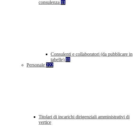
consulenza
11
Consulenti e collaboratori (da pubblicare in
tabelle)
11
Personale
222
Titolari di incarichi dirigenziali amministrativi di
vertice