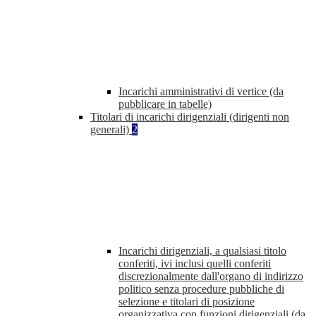
Incarichi amministrativi di vertice (da
pubblicare in tabelle)
Titolari di incarichi dirigenziali (dirigenti non
generali)
2
Incarichi dirigenziali, a qualsiasi titolo
conferiti, ivi inclusi quelli conferiti
discrezionalmente dall'organo di indirizzo
politico senza procedure pubbliche di
selezione e titolari di posizione
organizzativa con funzioni dirigenziali (da