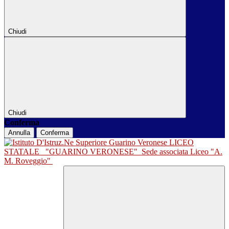
Chiudi
Chiudi
Conferma
Annulla
Conferma
LICEO
STATALE
"GUARINO VERONESE"
Sede associata Liceo "A.
M. Roveggio"