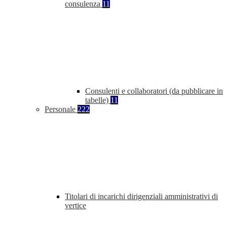
consulenza
11
Consulenti e collaboratori (da pubblicare in
tabelle)
11
Personale
222
Titolari di incarichi dirigenziali amministrativi di
vertice