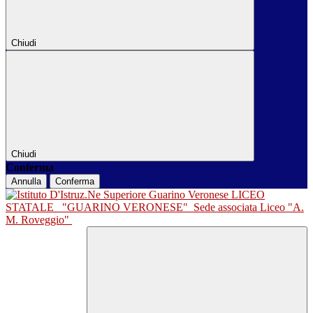
Chiudi
Chiudi
Conferma
Annulla
Conferma
LICEO
STATALE
"GUARINO VERONESE"
Sede associata Liceo "A.
M. Roveggio"