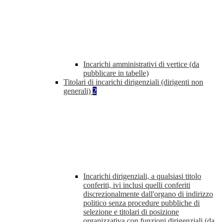
Incarichi amministrativi di vertice (da
pubblicare in tabelle)
Titolari di incarichi dirigenziali (dirigenti non
generali)
2
Incarichi dirigenziali, a qualsiasi titolo
conferiti, ivi inclusi quelli conferiti
discrezionalmente dall'organo di indirizzo
politico senza procedure pubbliche di
selezione e titolari di posizione
organizzativa con funzioni dirigenziali (da