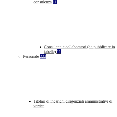
consulenza
11
Consulenti e collaboratori (da pubblicare in
tabelle)
11
Personale
222
Titolari di incarichi dirigenziali amministrativi di
vertice