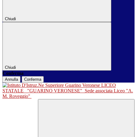
Chiudi
Chiudi
Conferma
Annulla
Conferma
LICEO
STATALE
"GUARINO VERONESE"
Sede associata Liceo "A.
M. Roveggio"