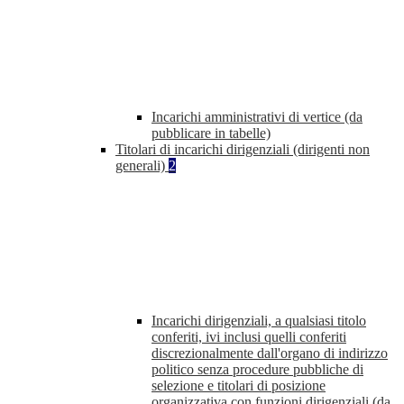
Incarichi amministrativi di vertice (da
pubblicare in tabelle)
Titolari di incarichi dirigenziali (dirigenti non
generali)
2
Incarichi dirigenziali, a qualsiasi titolo
conferiti, ivi inclusi quelli conferiti
discrezionalmente dall'organo di indirizzo
politico senza procedure pubbliche di
selezione e titolari di posizione
organizzativa con funzioni dirigenziali (da