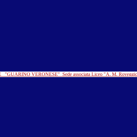
LE
"GUARINO VERONESE"
Sede associata Liceo "A. M. Roveggi