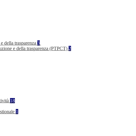
 e della trasparenza
3
rruzione e della trasparenza (PTPCT)
2
tività
18
stionale
1