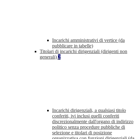
Incarichi amministrativi di vertice (da
pubblicare in tabelle)
Titolari di incarichi dirigenziali (dirigenti non
generali)
2
Incarichi dirigenziali, a qualsiasi titolo
conferiti, ivi inclusi quelli conferiti
discrezionalmente dall'organo di indirizzo
politico senza procedure pubbliche di
selezione e titolari di posizione
organizzativa con funzioni dirigenziali (da