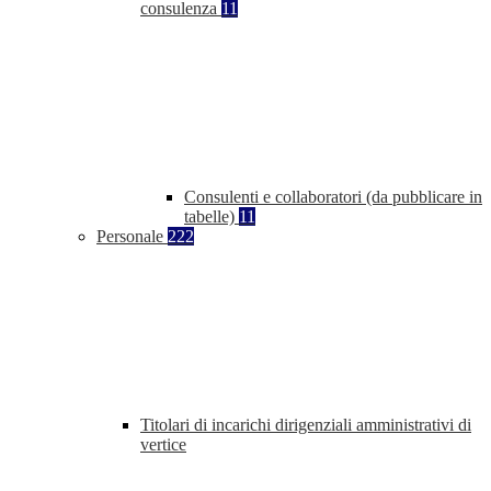
consulenza
11
Consulenti e collaboratori (da pubblicare in
tabelle)
11
Personale
222
Titolari di incarichi dirigenziali amministrativi di
vertice