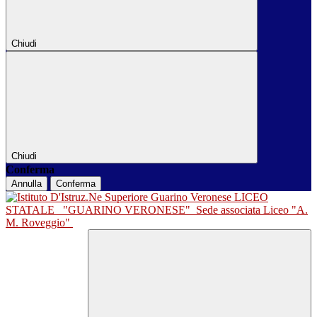
Chiudi
Chiudi
Conferma
Annulla
Conferma
LICEO
STATALE
"GUARINO VERONESE"
Sede associata Liceo "A.
M. Roveggio"