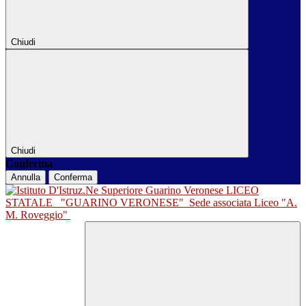
Chiudi
Chiudi
Conferma
Annulla
Conferma
LICEO
STATALE
"GUARINO VERONESE"
Sede associata Liceo "A.
M. Roveggio"