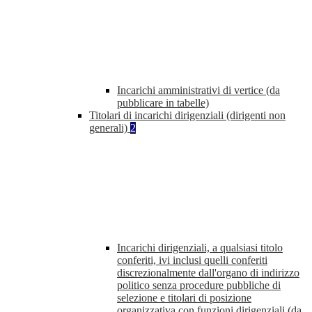
Incarichi amministrativi di vertice (da
pubblicare in tabelle)
Titolari di incarichi dirigenziali (dirigenti non
generali)
2
Incarichi dirigenziali, a qualsiasi titolo
conferiti, ivi inclusi quelli conferiti
discrezionalmente dall'organo di indirizzo
politico senza procedure pubbliche di
selezione e titolari di posizione
organizzativa con funzioni dirigenziali (da