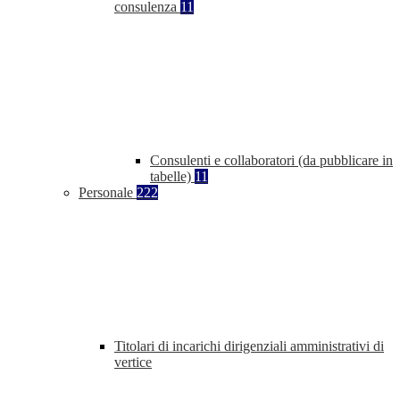
consulenza
11
Consulenti e collaboratori (da pubblicare in
tabelle)
11
Personale
222
Titolari di incarichi dirigenziali amministrativi di
vertice