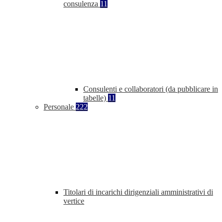
consulenza
11
Consulenti e collaboratori (da pubblicare in
tabelle)
11
Personale
222
Titolari di incarichi dirigenziali amministrativi di
vertice