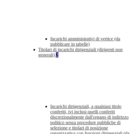
Incarichi amministrativi di vertice (da
pubblicare in tabelle)
Titolari di incarichi dirigenziali (dirigenti non
generali)
2
Incarichi dirigenziali, a qualsiasi titolo
conferiti, ivi inclusi quelli conferiti
discrezionalmente dall'organo di indirizzo
politico senza procedure pubbliche di
selezione e titolari di posizione
organizzativa con funzioni dirigenziali (da