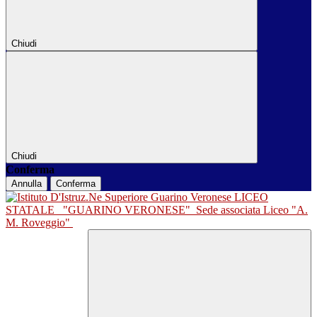
Chiudi
Chiudi
Conferma
Annulla
Conferma
LICEO
STATALE
"GUARINO VERONESE"
Sede associata Liceo "A.
M. Roveggio"