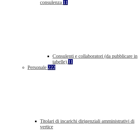
consulenza
11
Consulenti e collaboratori (da pubblicare in
tabelle)
11
Personale
222
Titolari di incarichi dirigenziali amministrativi di
vertice