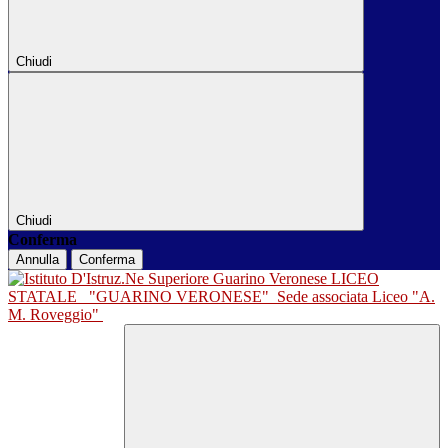
Chiudi
Chiudi
Conferma
Annulla
Conferma
LICEO
STATALE
"GUARINO VERONESE"
Sede associata Liceo "A.
M. Roveggio"