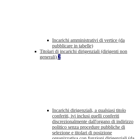
Incarichi amministrativi di vertice (da
pubblicare in tabelle)
Titolari di incarichi dirigenziali (dirigenti non
generali)
2
Incarichi dirigenziali, a qualsiasi titolo
conferiti, ivi inclusi quelli conferiti
discrezionalmente dall'organo di indirizzo
politico senza procedure pubbliche di
selezione e titolari di posizione
organizzativa con funzioni dirigenziali (da