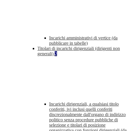
Incarichi amministrativi di vertice (da
pubblicare in tabelle)
Titolari di incarichi dirigenziali (dirigenti non
generali)
2
Incarichi dirigenziali, a qualsiasi titolo
conferiti, ivi inclusi quelli conferiti
discrezionalmente dall'organo di indirizzo
politico senza procedure pubbliche di
selezione e titolari di posizione
organizzativa con funzioni dirigenziali (da