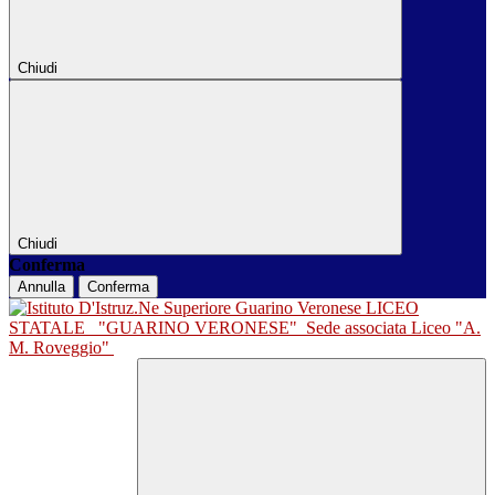
Chiudi
Chiudi
Conferma
Annulla
Conferma
LICEO
STATALE
"GUARINO VERONESE"
Sede associata Liceo "A.
M. Roveggio"