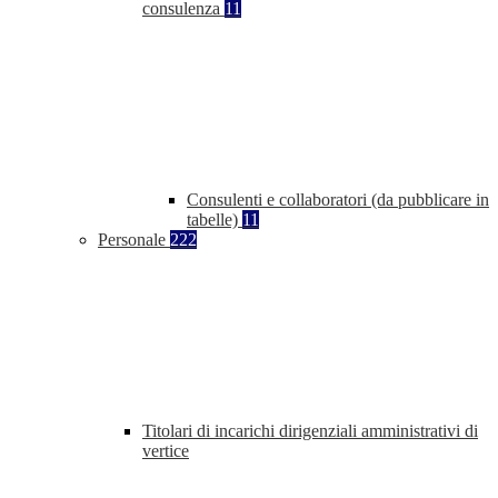
consulenza
11
Consulenti e collaboratori (da pubblicare in
tabelle)
11
Personale
222
Titolari di incarichi dirigenziali amministrativi di
vertice