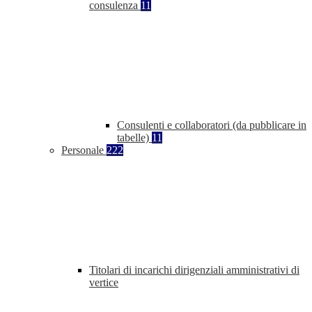
consulenza
11
Consulenti e collaboratori (da pubblicare in
tabelle)
11
Personale
222
Titolari di incarichi dirigenziali amministrativi di
vertice