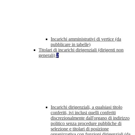
Incarichi amministrativi di vertice (da
pubblicare in tabelle)
Titolari di incarichi dirigenziali (dirigenti non
generali)
2
Incarichi dirigenziali, a qualsiasi titolo
conferiti, ivi inclusi quelli conferiti
discrezionalmente dall'organo di indirizzo
politico senza procedure pubbliche di
selezione e titolari di posizione
organizzativa con funzioni dirigenziali (da