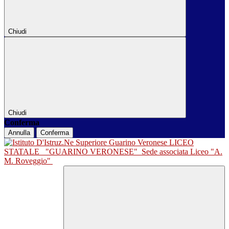
Chiudi
Chiudi
Conferma
Annulla
Conferma
LICEO
STATALE
"GUARINO VERONESE"
Sede associata Liceo "A.
M. Roveggio"