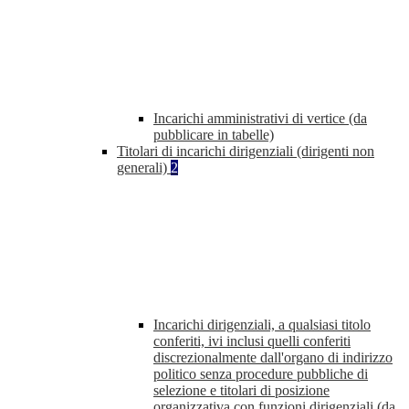
Incarichi amministrativi di vertice (da
pubblicare in tabelle)
Titolari di incarichi dirigenziali (dirigenti non
generali)
2
Incarichi dirigenziali, a qualsiasi titolo
conferiti, ivi inclusi quelli conferiti
discrezionalmente dall'organo di indirizzo
politico senza procedure pubbliche di
selezione e titolari di posizione
organizzativa con funzioni dirigenziali (da