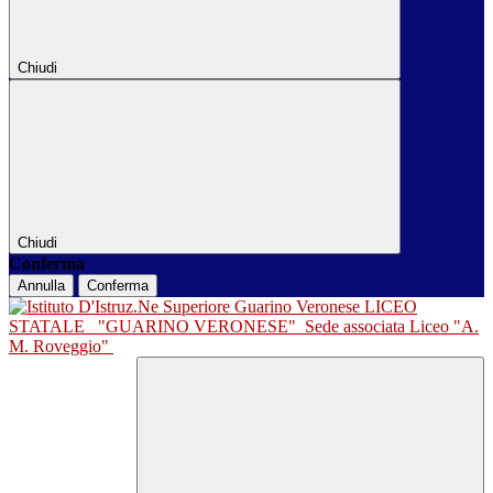
Chiudi
Chiudi
Conferma
Annulla
Conferma
LICEO
STATALE
"GUARINO VERONESE"
Sede associata Liceo "A.
M. Roveggio"