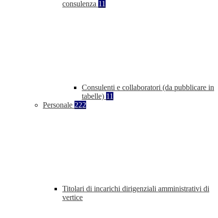
consulenza
11
Consulenti e collaboratori (da pubblicare in
tabelle)
11
Personale
222
Titolari di incarichi dirigenziali amministrativi di
vertice