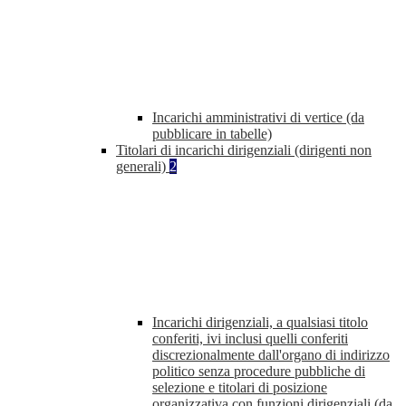
Incarichi amministrativi di vertice (da
pubblicare in tabelle)
Titolari di incarichi dirigenziali (dirigenti non
generali)
2
Incarichi dirigenziali, a qualsiasi titolo
conferiti, ivi inclusi quelli conferiti
discrezionalmente dall'organo di indirizzo
politico senza procedure pubbliche di
selezione e titolari di posizione
organizzativa con funzioni dirigenziali (da