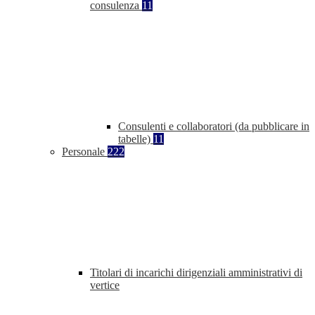
consulenza
11
Consulenti e collaboratori (da pubblicare in
tabelle)
11
Personale
222
Titolari di incarichi dirigenziali amministrativi di
vertice