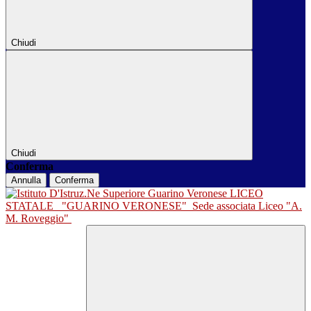
Chiudi
Chiudi
Conferma
Annulla
Conferma
LICEO
STATALE
"GUARINO VERONESE"
Sede associata Liceo "A.
M. Roveggio"