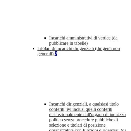
Incarichi amministrativi di vertice (da
pubblicare in tabelle)
Titolari di incarichi dirigenziali (dirigenti non
generali)
2
Incarichi dirigenziali, a qualsiasi titolo
conferiti, ivi inclusi quelli conferiti
discrezionalmente dall'organo di indirizzo
politico senza procedure pubbliche di
selezione e titolari di posizione
organizzativa con funzioni dirigenziali (da