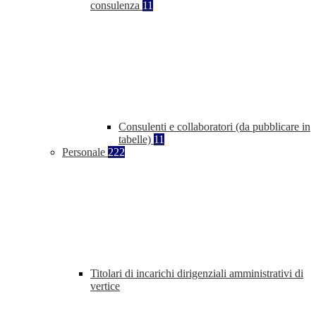
consulenza
11
Consulenti e collaboratori (da pubblicare in
tabelle)
11
Personale
222
Titolari di incarichi dirigenziali amministrativi di
vertice