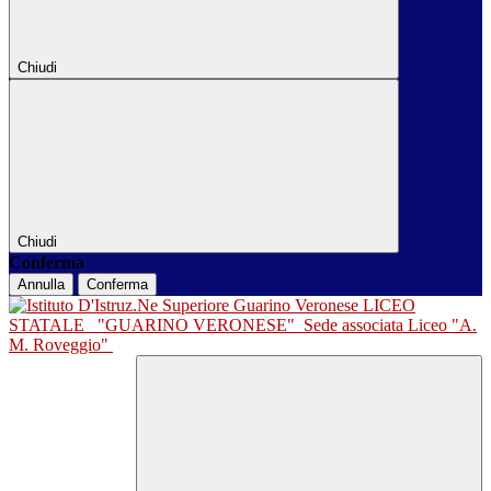
Chiudi
Chiudi
Conferma
Annulla
Conferma
LICEO
STATALE
"GUARINO VERONESE"
Sede associata Liceo "A.
M. Roveggio"