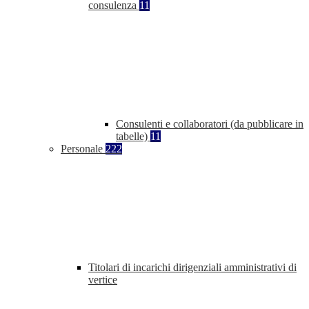
consulenza
11
Consulenti e collaboratori (da pubblicare in
tabelle)
11
Personale
222
Titolari di incarichi dirigenziali amministrativi di
vertice