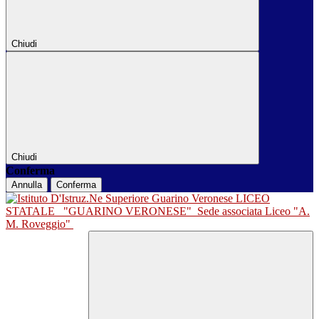
Chiudi
Chiudi
Conferma
Annulla
Conferma
LICEO
STATALE
"GUARINO VERONESE"
Sede associata Liceo "A.
M. Roveggio"