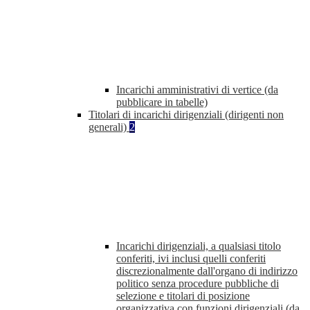
Incarichi amministrativi di vertice (da
pubblicare in tabelle)
Titolari di incarichi dirigenziali (dirigenti non
generali)
2
Incarichi dirigenziali, a qualsiasi titolo
conferiti, ivi inclusi quelli conferiti
discrezionalmente dall'organo di indirizzo
politico senza procedure pubbliche di
selezione e titolari di posizione
organizzativa con funzioni dirigenziali (da