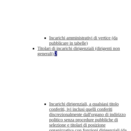
Incarichi amministrativi di vertice (da
pubblicare in tabelle)
Titolari di incarichi dirigenziali (dirigenti non
generali)
2
Incarichi dirigenziali, a qualsiasi titolo
conferiti, ivi inclusi quelli conferiti
discrezionalmente dall'organo di indirizzo
politico senza procedure pubbliche di
selezione e titolari di posizione
organizzativa con funzioni dirigenziali (da