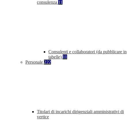
consulenza
11
Consulenti e collaboratori (da pubblicare in
tabelle)
11
Personale
222
Titolari di incarichi dirigenziali amministrativi di
vertice