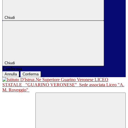
Chiudi
Chiudi
Conferma
Annulla
Conferma
LICEO
STATALE
"GUARINO VERONESE"
Sede associata Liceo "A.
M. Roveggio"