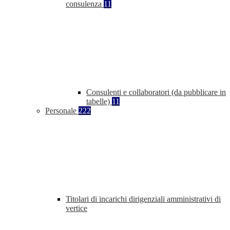
consulenza
11
Consulenti e collaboratori (da pubblicare in
tabelle)
11
Personale
222
Titolari di incarichi dirigenziali amministrativi di
vertice