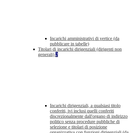
Incarichi amministrativi di vertice (da
pubblicare in tabelle)
Titolari di incarichi dirigenziali (dirigenti non
generali)
2
Incarichi dirigenziali, a qualsiasi titolo
conferiti, ivi inclusi quelli conferiti
discrezionalmente dall'organo di indirizzo
politico senza procedure pubbliche di
selezione e titolari di posizione
organizzativa con funzioni dirigenziali (da