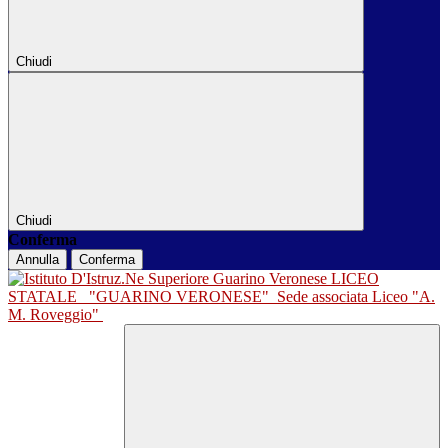
Chiudi
Chiudi
Conferma
Annulla
Conferma
LICEO
STATALE
"GUARINO VERONESE"
Sede associata Liceo "A.
M. Roveggio"