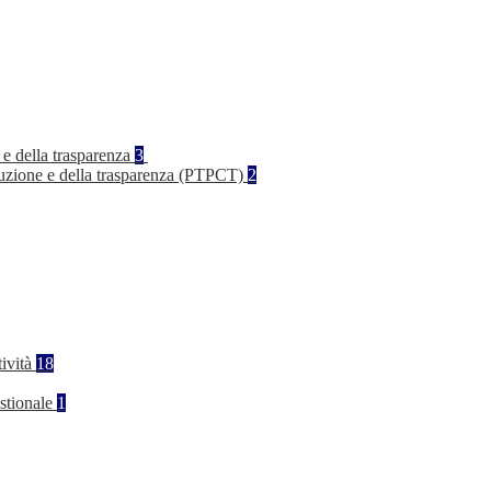
 e della trasparenza
3
rruzione e della trasparenza (PTPCT)
2
tività
18
stionale
1