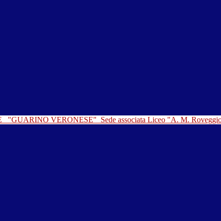
LE
"GUARINO VERONESE"
Sede associata Liceo "A. M. Roveggi