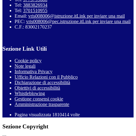
Tel:
3883826934
Tel:
3701510955
Email:
vris008006@istruzione.it
Link per inviare una mail
PEC:
vris008006@pec.istruzione.it
Link per inviare una mail
C.F.: 83002170237
Sezione Link Utili
Cookie policy
Note legali
Informativa Privacy
Ufficio Relazioni con il Pubblico
Dichiarazione di accessibilità
Obiettivi di accessibilità
Whistleblowing
Gestione consensi cookie
Amministrazione trasparente
Pagina visualizzata
1810414
volte
Sezione Copyright