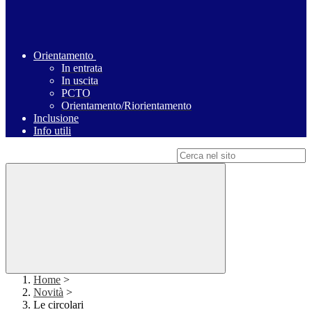
Orientamento
In entrata
In uscita
PCTO
Orientamento/Riorientamento
Inclusione
Info utili
Campo di ricerca per le pagine del sito
Home
>
Novità
>
Le circolari