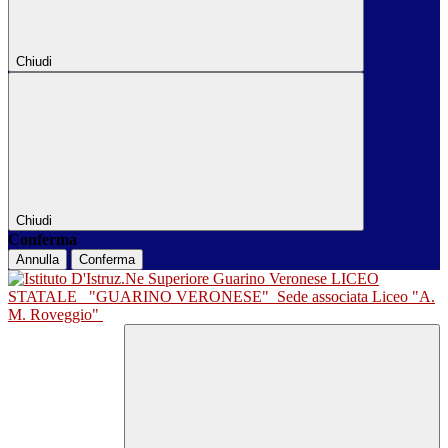
Chiudi
Chiudi
Conferma
Annulla
Conferma
LICEO
STATALE
"GUARINO VERONESE"
Sede associata Liceo "A.
M. Roveggio"