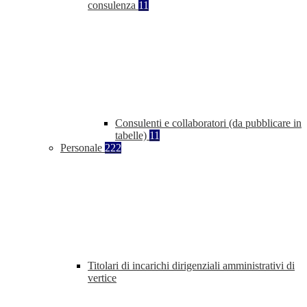
consulenza
11
Consulenti e collaboratori (da pubblicare in
tabelle)
11
Personale
222
Titolari di incarichi dirigenziali amministrativi di
vertice