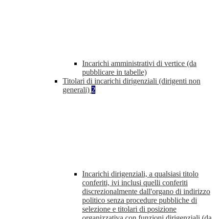
Incarichi amministrativi di vertice (da
pubblicare in tabelle)
Titolari di incarichi dirigenziali (dirigenti non
generali)
2
Incarichi dirigenziali, a qualsiasi titolo
conferiti, ivi inclusi quelli conferiti
discrezionalmente dall'organo di indirizzo
politico senza procedure pubbliche di
selezione e titolari di posizione
organizzativa con funzioni dirigenziali (da