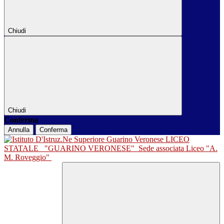
Chiudi
Chiudi
Conferma
Annulla
Conferma
LICEO
STATALE
"GUARINO VERONESE"
Sede associata Liceo "A.
M. Roveggio"