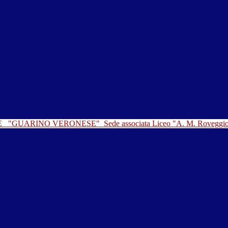
LE
"GUARINO VERONESE"
Sede associata Liceo "A. M. Roveggi