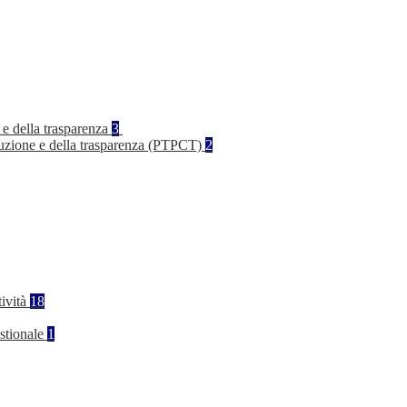
 e della trasparenza
3
rruzione e della trasparenza (PTPCT)
2
tività
18
stionale
1