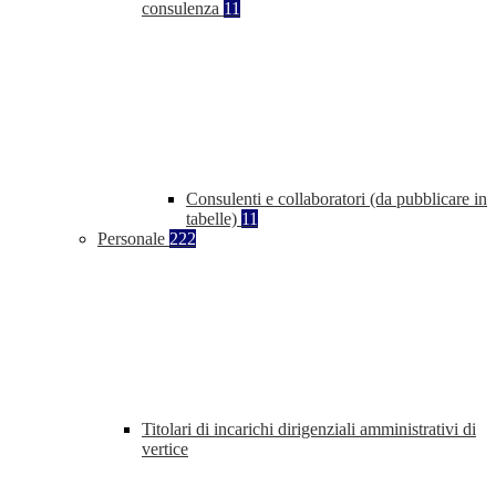
consulenza
11
Consulenti e collaboratori (da pubblicare in
tabelle)
11
Personale
222
Titolari di incarichi dirigenziali amministrativi di
vertice