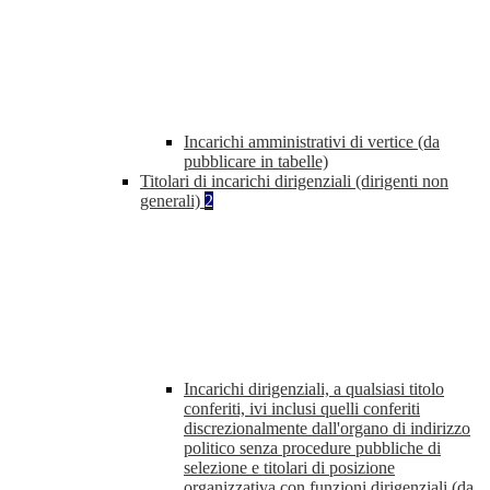
Incarichi amministrativi di vertice (da
pubblicare in tabelle)
Titolari di incarichi dirigenziali (dirigenti non
generali)
2
Incarichi dirigenziali, a qualsiasi titolo
conferiti, ivi inclusi quelli conferiti
discrezionalmente dall'organo di indirizzo
politico senza procedure pubbliche di
selezione e titolari di posizione
organizzativa con funzioni dirigenziali (da