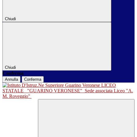
Chiudi
Chiudi
Conferma
Annulla
Conferma
LICEO
STATALE
"GUARINO VERONESE"
Sede associata Liceo "A.
M. Roveggio"